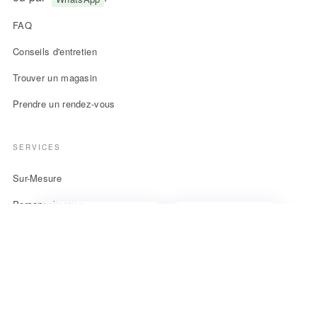
FAQ
Conseils d'entretien
Trouver un magasin
Prendre un rendez-vous
SERVICES
Sur-Mesure
Personnalisation
Grandes Catégories
Assistant Client
Collections
Boutique
À PROPOS DE IN FASHION