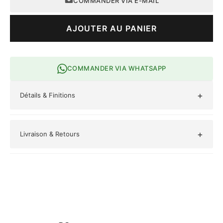
COMMANDER VIA E-MAIL
AJOUTER AU PANIER
COMMANDER VIA WHATSAPP
+
Détails & Finitions
Occasions :
Mariage, Fête, Cérémonie, Soirée, Bureau,
Tabaski, Ramadan
+
Livraison & Retours
Style :
Classique
Livraison gratuite pour toute commande supérieure à 50 000
Origine :
Mali
FCFA.
Retours acceptés sous 14 jours.