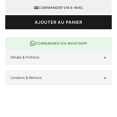
COMMANDER VIA E-MAIL
AJOUTER AU PANIER
COMMANDER VIA WHATSAPP
+
Détails & Finitions
Occasions :
Cérémonie, Casual, Bureau
+
Livraison & Retours
Style :
Fusion
Origine :
Mali
Livraison gratuite pour toute commande supérieure à 500 000
FCFA.
Retours acceptés sous 7 jours.