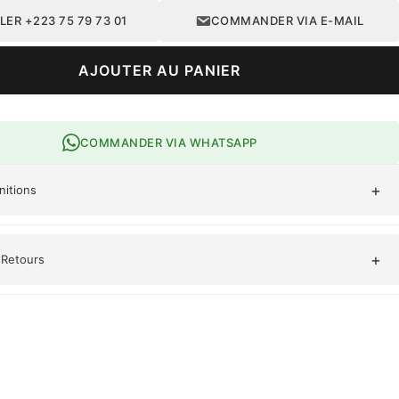
LER +223 75 79 73 01
COMMANDER VIA E-MAIL
AJOUTER AU PANIER
COMMANDER VIA WHATSAPP
+
initions
ariage, Fête, Anniversaire, Baptême, Cérémonie, Soirée, Casual,
+
 Retours
que
atuite pour toute commande supérieure à 50 000 FCFA.
tés sous 14 jours.