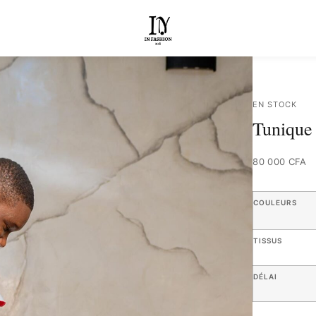
EN STOCK
Tunique 
80 000
CFA
COULEURS
TISSUS
DÉLAI