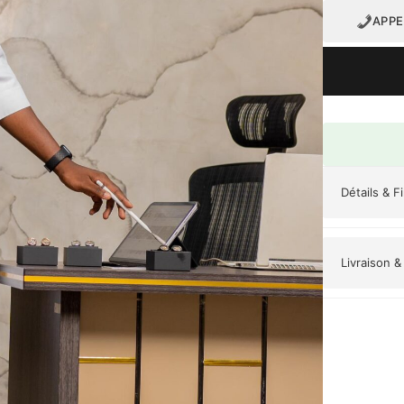
APPE
Détails & F
Occasions :
M
Bureau
Livraison &
Style :
Classi
Livraison gr
Origine :
Mali
Retours accep