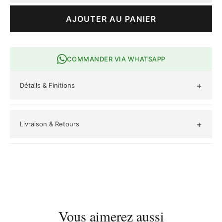
AJOUTER AU PANIER
COMMANDER VIA WHATSAPP
+
Détails & Finitions
Occasions :
Mariage, Fête, Cérémonie, Casual, Bureau,
Ramadan
+
Livraison & Retours
Style :
Minimaliste
Livraison gratuite pour toute commande supérieure à 50 000
Origine :
Mali
FCFA.
Retours acceptés sous 14 jours.
Vous aimerez aussi